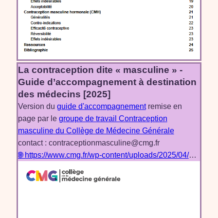
La contraception dite « masculine » -
Guide d’accompagnement à destination
des médecins [2025]
Version du
guide d'accompagnement
remise en
page par le
groupe de travail Contraception
masculine du Collège de Médecine Générale
contact : contraceptionmasculine@cmg.fr
🌐 https://www.cmg.fr/wp-content/uploads/2025/04/La-Contraception-dite-masculine-guide-a-destination-des-medecins.pdf