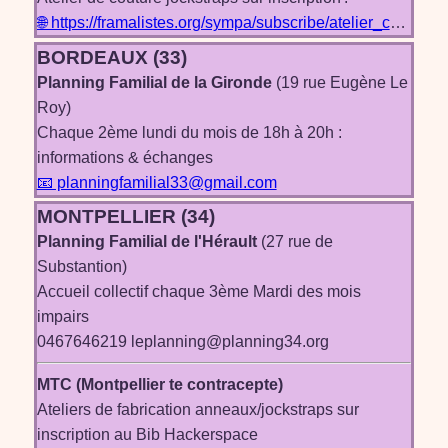
🌐 https://framalistes.org/sympa/subscribe/atelier_couture
BORDEAUX (33)
Planning Familial de la Gironde
(19 rue Eugène Le
Roy)
Chaque 2ème lundi du mois de 18h à 20h :
informations & échanges
📧 planningfamilial33@gmail.com
MONTPELLIER (34)
Planning Familial de l'Hérault
(27 rue de
Substantion)
Accueil collectif chaque 3ème Mardi des mois
impairs
0467646219 leplanning@planning34.org
MTC (Montpellier te contracepte)
Ateliers de fabrication anneaux/jockstraps sur
inscription au Bib Hackerspace