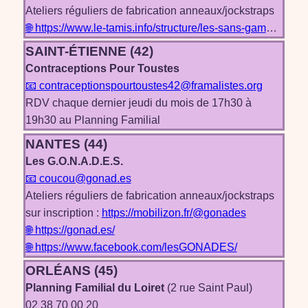
Ateliers réguliers de fabrication anneaux/jockstraps
🌐 https://www.le-tamis.info/structure/les-sans-gametes
SAINT-ÉTIENNE (42)
Contraceptions Pour Toustes
📧 contraceptionspourtoustes42@framalistes.org
RDV chaque dernier jeudi du mois de 17h30 à
19h30 au Planning Familial
NANTES (44)
Les G.O.N.A.D.E.S.
📧 coucou@gonad.es
Ateliers réguliers de fabrication anneaux/jockstraps
sur inscription :
https://mobilizon.fr/@gonades
🌐 https://gonad.es/
🌐 https://www.facebook.com/lesGONADES/
ORLÉANS (45)
Planning Familial du Loiret
(2 rue Saint Paul)
02 38 70 00 20