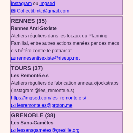
instagram
ou
imgsed
📧 Collectif.mtc@gmail.com
RENNES (35)
Rennes Anti-Sexiste
Ateliers réguliers dans les locaux du Planning
Familial, entre autres actions menées par des mecs
cis hétéro contre le patriarcat...
📧 rennesantisexiste@riseup.net
TOURS (37)
Les Remonté.e.s
Ateliers réguliers de fabrication anneaux/jockstraps
(Instagram @les_remonte.e.s) :
https://imgsed.com/les_remonte.e.s/
📧 lesremonte.es@proton.me
GRENOBLE (38)
Les Sans-Gamètes
📧 lessansgametes@gresille.org