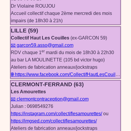
Dr Violaine ROUJOU
Accueil collectif chaque 2ème mercredi des mois
impairs (de 18h30 à 21h)
LILLE (59)
Collectif Haut Les Couilles
(ex-GARCON 59)
📧 garcon59.asso@gmail.com
er
RDV chaque 1
mardi du mois de 18h30 à 22h30
au bar LA MOULINETTE (105 bd victor hugo)
Ateliers de fabrication anneaux/jockstraps
🌐 https://www.facebook.com/CollectifHautLesCouilles/
CLERMONT-FERRAND (63)
Les Amourettes
📧 clermontcontraception@gmail.com
Julian : 0698549276
https://instagram.com/collectiflesamourettes/
ou
https://imgsed.com/collectiflesamourettes/
Ateliers de fabrication anneaux/jockstraps