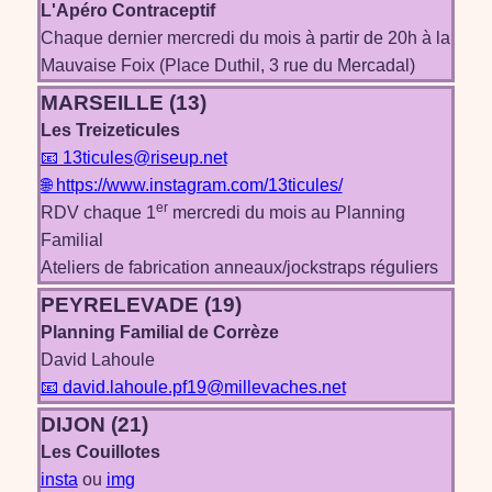
L'Apéro Contraceptif
Chaque dernier mercredi du mois à partir de 20h à la
Mauvaise Foix (Place Duthil, 3 rue du Mercadal)
MARSEILLE (13)
Les Treizeticules
📧 13ticules@riseup.net
🌐 https://www.instagram.com/13ticules/
er
RDV chaque 1
mercredi du mois au Planning
Familial
Ateliers de fabrication anneaux/jockstraps réguliers
PEYRELEVADE (19)
Planning Familial de Corrèze
David Lahoule
📧 david.lahoule.pf19@millevaches.net
DIJON (21)
Les Couillotes
insta
ou
img