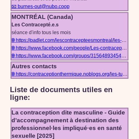
📧 burnes-out@nubo.coop
MONTRÉAL (Canada)
Les Contracepté.e.s
séance d'info tous les mois
🌐 https://padlet.com/lescontracepteesmontreal/les-contracept-e-s-montr-al-qn8z9r0ruryx57hy
🌐 https://www.facebook.com/people/Les-contracept%C3%A9es-de-Montr%C3%A9al/61574648595696/
🌐 https://www.facebook.com/groups/315648934543538/
Autres contacts
🌐 https://contraceptionthermique.noblogs.org/les-tuyaux-du-slip/
Liste de documents utiles en
ligne:
La contraception dite masculine - Guide
d’accompagnement à destination des
professionnel·les impliqué·es en santé
sexuelle [2025]