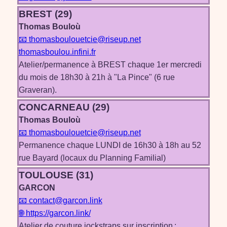
BREST (29)
Thomas Bouloù
📧 thomasboulouetcie@riseup.net
thomasboulou.infini.fr
Atelier/permanence à BREST chaque 1er mercredi
du mois de 18h30 à 21h à "La Pince" (6 rue
Graveran).
CONCARNEAU (29)
Thomas Bouloù
📧 thomasboulouetcie@riseup.net
Permanence chaque LUNDI de 16h30 à 18h au 52
rue Bayard (locaux du Planning Familial)
TOULOUSE (31)
GARCON
📧 contact@garcon.link
🌐 https://garcon.link/
Atelier de couture jockstraps sur inscription :