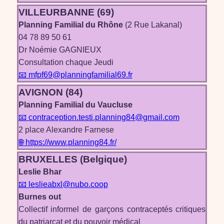
VILLEURBANNE (69)
Planning Familial du Rhône
(2 Rue Lakanal)
04 78 89 50 61
Dr Noémie GAGNIEUX
Consultation chaque Jeudi
📧 mfpf69@planningfamilial69.fr
AVIGNON (84)
Planning Familial du Vaucluse
📧 contraception.testi.planning84@gmail.com
2 place Alexandre Farnese
🌐 https://www.planning84.fr/
BRUXELLES (Belgique)
Leslie Bhar
📧 leslieabxl@nubo.coop
Burnes out
Collectif informel de garçons contraceptés critiques
du patriarcat et du pouvoir médical