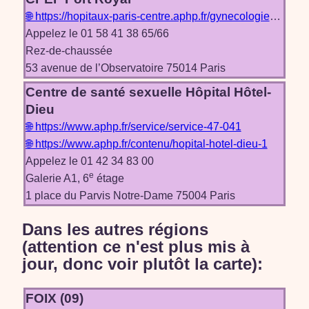
🌐 https://hopitaux-paris-centre.aphp.fr/gynecologie-chirurgicale/#1502370922348-5ea18349-6a14
Appelez le 01 58 41 38 65/66
Rez-de-chaussée
53 avenue de l’Observatoire 75014 Paris
Centre de santé sexuelle Hôpital Hôtel-
Dieu
🌐 https://www.aphp.fr/service/service-47-041
🌐 https://www.aphp.fr/contenu/hopital-hotel-dieu-1
Appelez le 01 42 34 83 00
e
Galerie A1, 6
étage
1 place du Parvis Notre-Dame 75004 Paris
Dans les autres régions
(attention ce n'est plus mis à
jour, donc voir plutôt la carte):
FOIX (09)