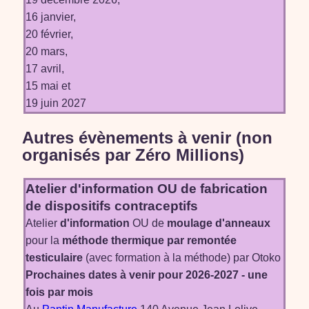
16 janvier,
20 février,
20 mars,
17 avril,
15 mai et
19 juin 2027
Autres évènements à venir (non
organisés par Zéro Millions)
Atelier
d'information
OU de fabrication
de dispositifs contraceptifs
Atelier
d'information
OU de
moulage d'anneaux
pour la
méthode thermique par remontée
testiculaire
(avec formation à la méthode) par Otoko
Prochaines dates à venir pour 2026-2027 - une
fois par mois